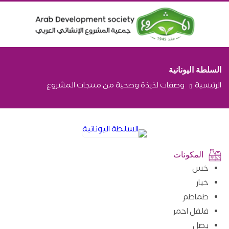
السلطة اليونانية
الرئيسية
وصفات لذيذة وصحية من منتجات المشروع
المكونات
خس
خيار
طماطم
فلفل احمر
بصل